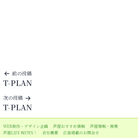
投
前の投稿
T-PLAN
稿
ナ
次の投稿
ビ
T-PLAN
ゲ
ー
WEB制作・デザイン企画
芦屋おすすめ情報
芦屋情報・黒帯
シ
芦屋LIFE NEWS！
会社概要
広告掲載のお問合せ