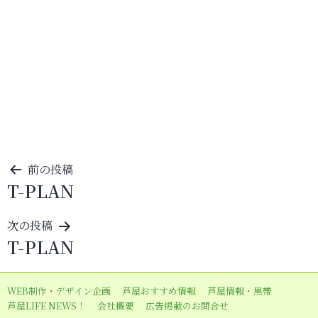
投
前の投稿
T-PLAN
稿
ナ
次の投稿
ビ
T-PLAN
ゲ
ー
WEB制作・デザイン企画
芦屋おすすめ情報
芦屋情報・黒帯
シ
芦屋LIFE NEWS！
会社概要
広告掲載のお問合せ