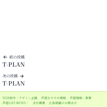
投
前の投稿
T-PLAN
稿
ナ
次の投稿
ビ
T-PLAN
ゲ
ー
WEB制作・デザイン企画
芦屋おすすめ情報
芦屋情報・黒帯
シ
芦屋LIFE NEWS！
会社概要
広告掲載のお問合せ