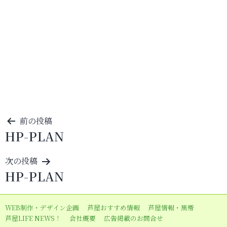
投
前の投稿
HP-PLAN
稿
ナ
次の投稿
ビ
HP-PLAN
ゲ
ー
WEB制作・デザイン企画
芦屋おすすめ情報
芦屋情報・黒帯
シ
芦屋LIFE NEWS！
会社概要
広告掲載のお問合せ