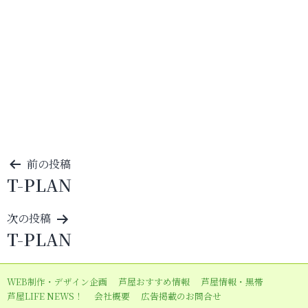
投
前の投稿
T-PLAN
稿
ナ
次の投稿
ビ
T-PLAN
ゲ
ー
WEB制作・デザイン企画
芦屋おすすめ情報
芦屋情報・黒帯
シ
芦屋LIFE NEWS！
会社概要
広告掲載のお問合せ