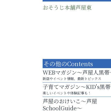
おそうじ本舗芦屋東
その他のContents
WEBマガジン～芦屋人黒帯
新店やイベント情報、最新トピックス
子育てマガジン～KID's黒
梅雨でカビが繁殖する前に！
楽しいイベントや体験記事も！
エアコン掃除は“今”が最適
芦屋のおけいこ～芦屋
いわみ眼科
SchoolGuide～