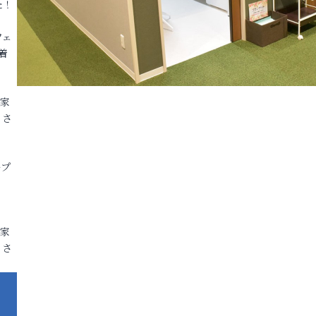
た！
フェ
着
各家
りさ
ープ
各家
りさ