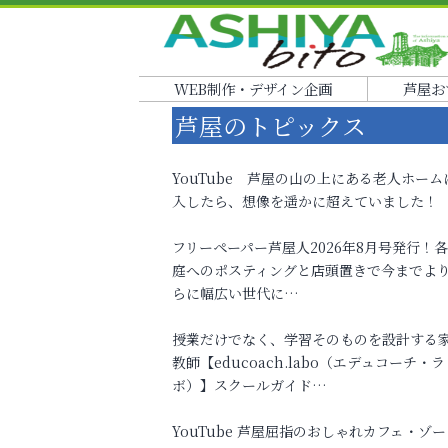
WEB制作・デザイン企画
芦屋お
芦屋のトピックス
YouTube 芦屋の山の上にある老人ホーム
入したら、想像を遥かに超えていました！
フリーペーパー芦屋人2026年8月号発行！
庭へのポスティングと店頭置きで今までよ
らに幅広い世代に…
授業だけでなく、学習そのものを設計する
教師【educoach.labo（エデュコーチ・ラ
ボ）】スクールガイド…
YouTube 芦屋屈指のおしゃれカフェ・ゾー