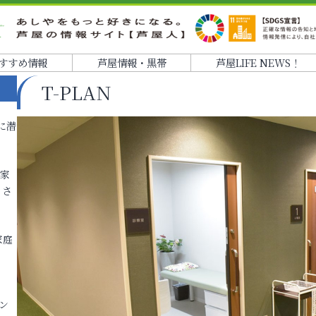
すすめ情報
芦屋情報・黒帯
芦屋LIFE NEWS！
T-PLAN
に潜
各家
りさ
家庭
ン