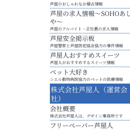
芦屋のおしゃれなお稽古情報
芦屋の求人情報～SOHOあ
や～
芦屋のアルバイト・正社員の求人情報
芦屋安全掲示板
芦屋警察と芦屋防犯協会協力の事件情報
芦屋人おすすめスイーツ
芦屋人がおすすめするスイーツ情報
ペット大好き
シエル動物病院協力のペットの医療情報
スマホは何時間までなら大丈夫？ ～スマホ
株式会社芦屋人（運営会
に知っておきたい子どもの近視対策～
社）
芦屋インターナショナルス
会社概要
ール
株式会社芦屋人は、デザイン事務所です
フリーペーパー芦屋人