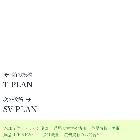
投
前の投稿
T-PLAN
稿
ナ
次の投稿
ビ
SV-PLAN
ゲ
ー
WEB制作・デザイン企画
芦屋おすすめ情報
芦屋情報・黒帯
シ
芦屋LIFE NEWS！
会社概要
広告掲載のお問合せ