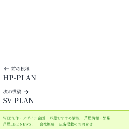
投
前の投稿
HP-PLAN
稿
ナ
次の投稿
ビ
SV-PLAN
ゲ
ー
WEB制作・デザイン企画
芦屋おすすめ情報
芦屋情報・黒帯
シ
芦屋LIFE NEWS！
会社概要
広告掲載のお問合せ