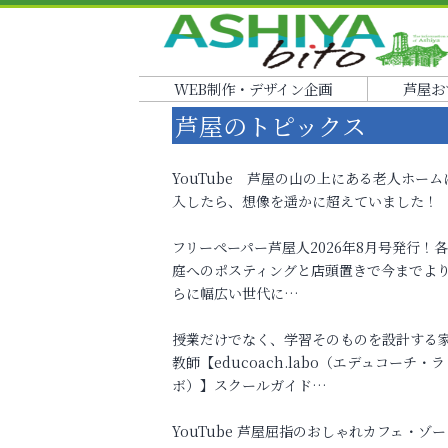
WEB制作・デザイン企画
芦屋お
芦屋のトピックス
YouTube 芦屋の山の上にある老人ホーム
入したら、想像を遥かに超えていました！
フリーペーパー芦屋人2026年8月号発行！
庭へのポスティングと店頭置きで今までよ
らに幅広い世代に…
授業だけでなく、学習そのものを設計する
教師【educoach.labo（エデュコーチ・ラ
ボ）】スクールガイド…
YouTube 芦屋屈指のおしゃれカフェ・ゾー