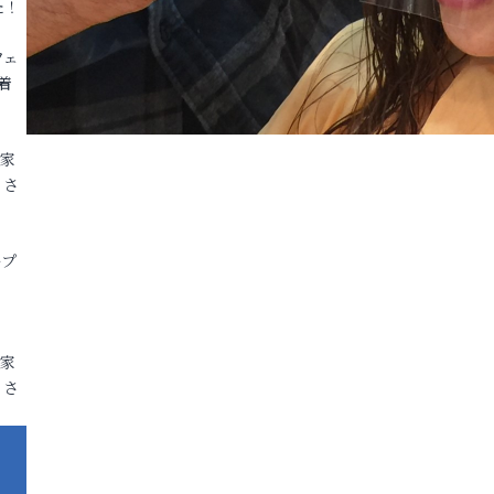
た！
フェ
着
各家
りさ
ープ
各家
りさ