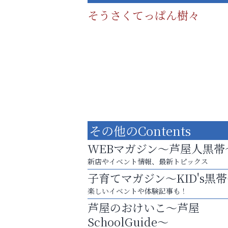
そうさくてっぱん樹々
その他のContents
WEBマガジン～芦屋人黒帯
新店やイベント情報、最新トピックス
子育てマガジン～KID's黒
８周年コースが半額以下の8,000円！
楽しいイベントや体験記事も！
神戸牛ステーキに舌鼓♪
芦屋のおけいこ～芦屋
芦屋人~あしやびと~
SchoolGuide～