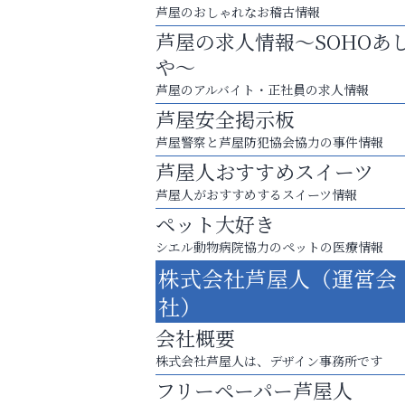
芦屋のおしゃれなお稽古情報
芦屋の求人情報～SOHOあ
や～
芦屋のアルバイト・正社員の求人情報
芦屋安全掲示板
芦屋警察と芦屋防犯協会協力の事件情報
芦屋人おすすめスイーツ
芦屋人がおすすめするスイーツ情報
ペット大好き
シエル動物病院協力のペットの医療情報
芦屋・西宮・神戸の新店舗PRやリニューア
株式会社芦屋人（運営会
知などお気軽にご相談ください。
社）
いわみ眼科
会社概要
株式会社芦屋人は、デザイン事務所です
フリーペーパー芦屋人