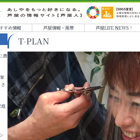
すすめ情報
芦屋情報・黒帯
芦屋LIFE NEWS！
T-PLAN
に潜
各家
りさ
家庭
ン