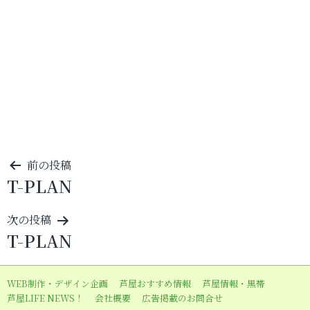
投
前の投稿
T-PLAN
稿
ナ
次の投稿
ビ
T-PLAN
ゲ
ー
WEB制作・デザイン企画
芦屋おすすめ情報
芦屋情報・黒帯
シ
芦屋LIFE NEWS！
会社概要
広告掲載のお問合せ