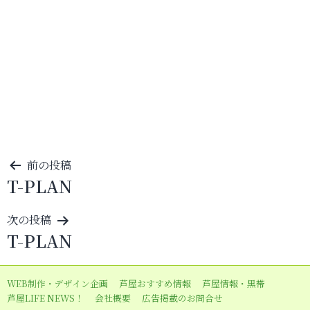
投
前の投稿
T-PLAN
稿
ナ
次の投稿
ビ
T-PLAN
ゲ
ー
WEB制作・デザイン企画
芦屋おすすめ情報
芦屋情報・黒帯
シ
芦屋LIFE NEWS！
会社概要
広告掲載のお問合せ