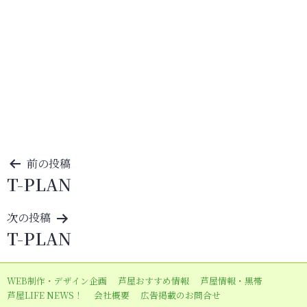
投
前の投稿
T-PLAN
稿
ナ
次の投稿
ビ
T-PLAN
ゲ
ー
WEB制作・デザイン企画
芦屋おすすめ情報
芦屋情報・黒帯
シ
芦屋LIFE NEWS！
会社概要
広告掲載のお問合せ