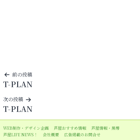
投
前の投稿
T-PLAN
稿
ナ
次の投稿
ビ
T-PLAN
ゲ
ー
WEB制作・デザイン企画
芦屋おすすめ情報
芦屋情報・黒帯
シ
芦屋LIFE NEWS！
会社概要
広告掲載のお問合せ