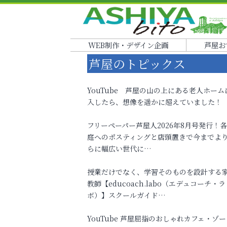
WEB制作・デザイン企画
芦屋お
芦屋のトピックス
YouTube 芦屋の山の上にある老人ホーム
入したら、想像を遥かに超えていました！
フリーペーパー芦屋人2026年8月号発行！
庭へのポスティングと店頭置きで今までよ
らに幅広い世代に…
授業だけでなく、学習そのものを設計する
教師【educoach.labo（エデュコーチ・ラ
ボ）】スクールガイド…
YouTube 芦屋屈指のおしゃれカフェ・ゾー