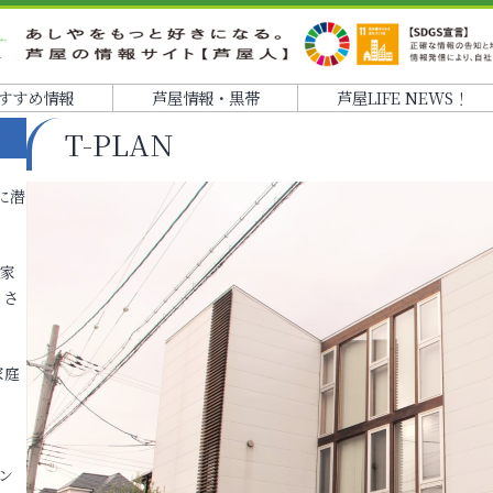
すすめ情報
芦屋情報・黒帯
芦屋LIFE NEWS！
T-PLAN
に潜
各家
りさ
家庭
ン