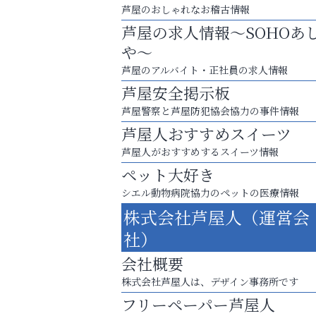
芦屋のおしゃれなお稽古情報
芦屋の求人情報～SOHOあ
や～
芦屋のアルバイト・正社員の求人情報
芦屋安全掲示板
芦屋警察と芦屋防犯協会協力の事件情報
芦屋人おすすめスイーツ
芦屋人がおすすめするスイーツ情報
ペット大好き
シエル動物病院協力のペットの医療情報
庭のお手入れから遺品整理まで
株式会社芦屋人（運営会
ちょっとしたお困りごともOK!
社）
ラ・ミカ矯正歯科
会社概要
株式会社芦屋人は、デザイン事務所です
フリーペーパー芦屋人