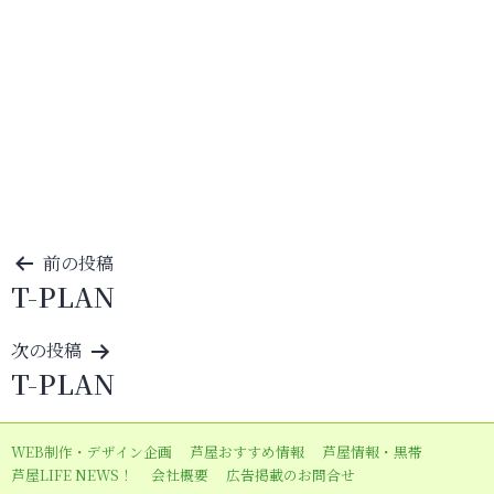
投
前の投稿
T-PLAN
稿
ナ
次の投稿
ビ
T-PLAN
ゲ
ー
WEB制作・デザイン企画
芦屋おすすめ情報
芦屋情報・黒帯
シ
芦屋LIFE NEWS！
会社概要
広告掲載のお問合せ