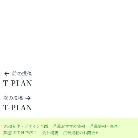
投
前の投稿
T-PLAN
稿
ナ
次の投稿
ビ
T-PLAN
ゲ
ー
WEB制作・デザイン企画
芦屋おすすめ情報
芦屋情報・黒帯
シ
芦屋LIFE NEWS！
会社概要
広告掲載のお問合せ