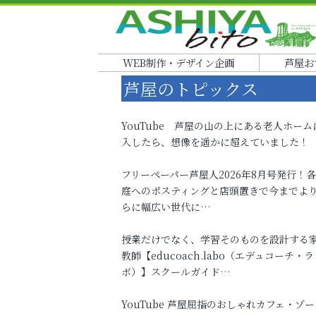
WEB制作・デザイン企画
芦屋お
芦屋のトピックス
YouTube 芦屋の山の上にある老人ホーム
入したら、想像を遥かに超えていました！
フリーペーパー芦屋人2026年8月号発行！
庭へのポスティングと店頭置きで今までよ
らに幅広い世代に…
授業だけでなく、学習そのものを設計する
教師【educoach.labo（エデュコーチ・ラ
ボ）】スクールガイド…
YouTube 芦屋屈指のおしゃれカフェ・ゾー