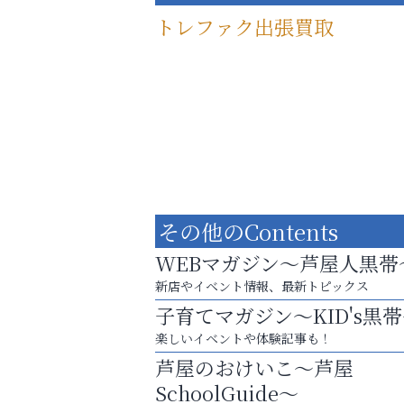
トレファク出張買取
その他のContents
WEBマガジン～芦屋人黒帯
新店やイベント情報、最新トピックス
子育てマガジン～KID's黒
査定のプロが心を込めて出張査定
楽しいイベントや体験記事も！
ご不要品の売却はトレファク出張買取へ
芦屋のおけいこ～芦屋
芦屋人~あしやびと~
SchoolGuide～