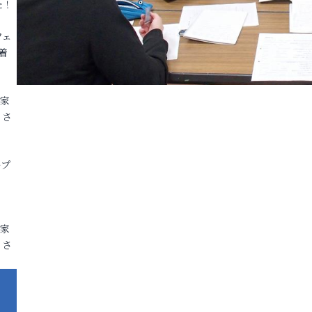
た！
フェ
着
各家
りさ
ープ
各家
りさ