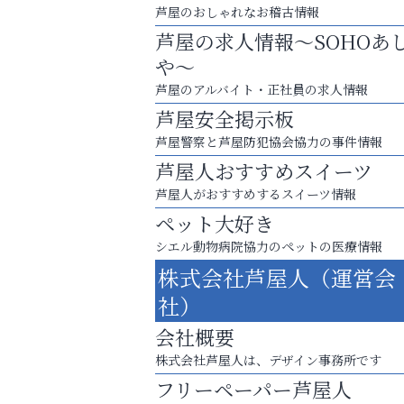
芦屋のおしゃれなお稽古情報
芦屋の求人情報～SOHOあ
や～
芦屋のアルバイト・正社員の求人情報
芦屋安全掲示板
芦屋警察と芦屋防犯協会協力の事件情報
芦屋人おすすめスイーツ
芦屋人がおすすめするスイーツ情報
ペット大好き
シエル動物病院協力のペットの医療情報
芦屋・西宮・神戸の新店舗PRやリニューア
株式会社芦屋人（運営会
知などお気軽にご相談ください。
社）
アクイール芦屋店
会社概要
株式会社芦屋人は、デザイン事務所です
フリーペーパー芦屋人