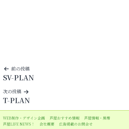
投
前の投稿
SV-PLAN
稿
ナ
次の投稿
ビ
T-PLAN
ゲ
ー
WEB制作・デザイン企画
芦屋おすすめ情報
芦屋情報・黒帯
シ
芦屋LIFE NEWS！
会社概要
広告掲載のお問合せ