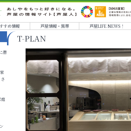
すすめ情報
芦屋情報・黒帯
芦屋LIFE NEWS！
T-PLAN
に潜
各家
りさ
家庭
ン