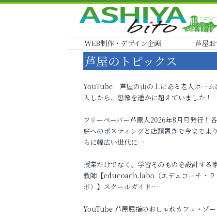
WEB制作・デザイン企画
芦屋お
芦屋のトピックス
YouTube 芦屋の山の上にある老人ホーム
入したら、想像を遥かに超えていました！
フリーペーパー芦屋人2026年8月号発行！
庭へのポスティングと店頭置きで今までよ
らに幅広い世代に…
授業だけでなく、学習そのものを設計する
教師【educoach.labo（エデュコーチ・ラ
ボ）】スクールガイド…
YouTube 芦屋屈指のおしゃれカフェ・ゾー