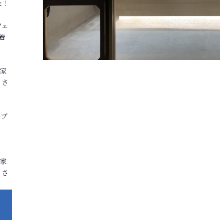
た！
フェ
着
各家
りさ
ープ
各家
りさ