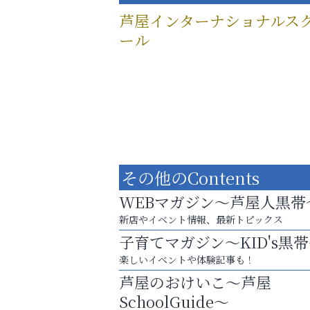
芦屋インターナショナルス
ール
その他のContents
WEBマガジン～芦屋人黒帯
新店やイベント情報、最新トピックス
子育てマガジン～KID's黒
楽しいイベントや体験記事も！
英語で育つ、世界が広がる！
芦屋のおけいこ～芦屋
ラ・ミカ矯正歯科
SchoolGuide～