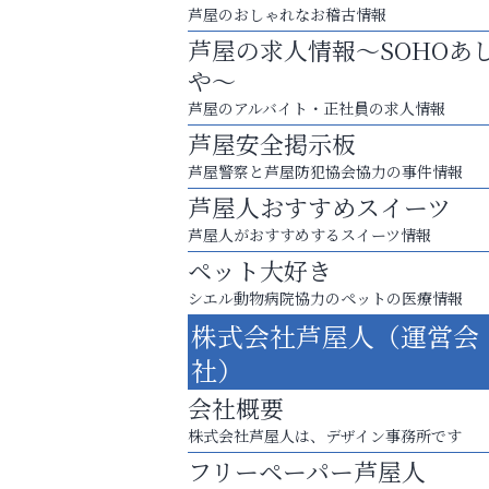
芦屋のおしゃれなお稽古情報
芦屋の求人情報～SOHOあ
や～
芦屋のアルバイト・正社員の求人情報
芦屋安全掲示板
芦屋警察と芦屋防犯協会協力の事件情報
芦屋人おすすめスイーツ
芦屋人がおすすめするスイーツ情報
ペット大好き
シエル動物病院協力のペットの医療情報
お一人おひとりに合う治療をご提案
株式会社芦屋人（運営会
口元から始まる、自分らしい毎日を
社）
整体院エスコート・芦屋サ
会社概要
ン
株式会社芦屋人は、デザイン事務所です
フリーペーパー芦屋人