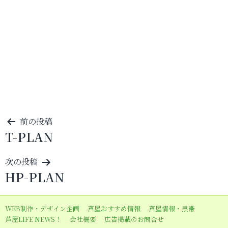
投
前の投稿
T-PLAN
稿
ナ
次の投稿
ビ
HP-PLAN
ゲ
ー
WEB制作・デザイン企画
芦屋おすすめ情報
芦屋情報・黒帯
シ
芦屋LIFE NEWS！
会社概要
広告掲載のお問合せ