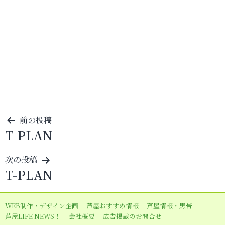
投
前の投稿
T-PLAN
稿
ナ
次の投稿
ビ
T-PLAN
ゲ
ー
WEB制作・デザイン企画
芦屋おすすめ情報
芦屋情報・黒帯
シ
芦屋LIFE NEWS！
会社概要
広告掲載のお問合せ