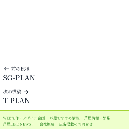
投
前の投稿
SG-PLAN
稿
ナ
次の投稿
ビ
T-PLAN
ゲ
ー
WEB制作・デザイン企画
芦屋おすすめ情報
芦屋情報・黒帯
シ
芦屋LIFE NEWS！
会社概要
広告掲載のお問合せ