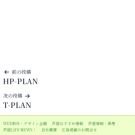
投
前の投稿
HP-PLAN
稿
ナ
次の投稿
ビ
T-PLAN
ゲ
ー
WEB制作・デザイン企画
芦屋おすすめ情報
芦屋情報・黒帯
シ
芦屋LIFE NEWS！
会社概要
広告掲載のお問合せ