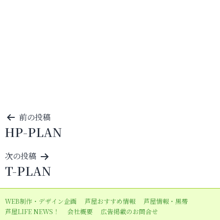
投
前の投稿
HP-PLAN
稿
ナ
次の投稿
ビ
T-PLAN
ゲ
ー
WEB制作・デザイン企画
芦屋おすすめ情報
芦屋情報・黒帯
シ
芦屋LIFE NEWS！
会社概要
広告掲載のお問合せ