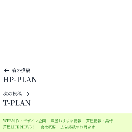
投
前の投稿
HP-PLAN
稿
ナ
次の投稿
ビ
T-PLAN
ゲ
ー
WEB制作・デザイン企画
芦屋おすすめ情報
芦屋情報・黒帯
シ
芦屋LIFE NEWS！
会社概要
広告掲載のお問合せ