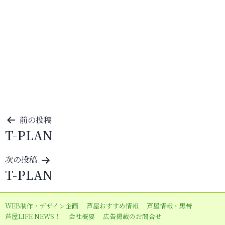
投
前の投稿
T-PLAN
稿
ナ
次の投稿
ビ
T-PLAN
ゲ
ー
WEB制作・デザイン企画
芦屋おすすめ情報
芦屋情報・黒帯
シ
芦屋LIFE NEWS！
会社概要
広告掲載のお問合せ