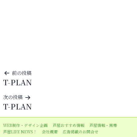
投
前の投稿
T-PLAN
稿
ナ
次の投稿
ビ
T-PLAN
ゲ
ー
WEB制作・デザイン企画
芦屋おすすめ情報
芦屋情報・黒帯
シ
芦屋LIFE NEWS！
会社概要
広告掲載のお問合せ