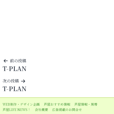
投
前の投稿
T-PLAN
稿
ナ
次の投稿
ビ
T-PLAN
ゲ
ー
WEB制作・デザイン企画
芦屋おすすめ情報
芦屋情報・黒帯
シ
芦屋LIFE NEWS！
会社概要
広告掲載のお問合せ