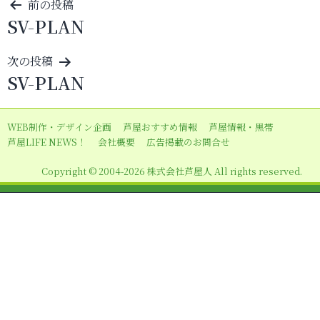
投
前の投稿
SV-PLAN
稿
ナ
次の投稿
ビ
SV-PLAN
ゲ
ー
WEB制作・デザイン企画
芦屋おすすめ情報
芦屋情報・黒帯
シ
芦屋LIFE NEWS！
会社概要
広告掲載のお問合せ
ョ
Copyright © 2004-2026 株式会社芦屋人 All rights reserved.
ン