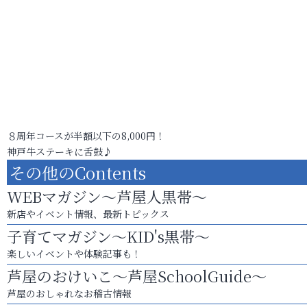
８周年コースが半額以下の8,000円！
神戸牛ステーキに舌鼓♪
その他のContents
WEBマガジン～芦屋人黒帯～
新店やイベント情報、最新トピックス
子育てマガジン～KID's黒帯～
楽しいイベントや体験記事も！
芦屋のおけいこ～芦屋SchoolGuide～
芦屋のおしゃれなお稽古情報