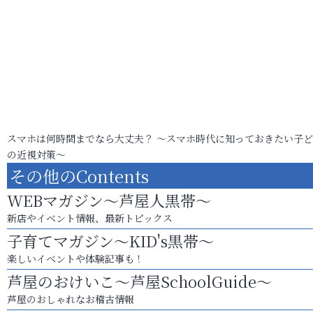
スマホは何時間までなら大丈夫？ ～スマホ時代に知っておきたい子
の近視対策～
その他のContents
WEBマガジン～芦屋人黒帯～
新店やイベント情報、最新トピックス
子育てマガジン～KID's黒帯～
楽しいイベントや体験記事も！
芦屋のおけいこ～芦屋SchoolGuide～
芦屋のおしゃれなお稽古情報