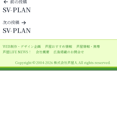
投
前の投稿
SV-PLAN
稿
ナ
次の投稿
ビ
SV-PLAN
ゲ
ー
WEB制作・デザイン企画
芦屋おすすめ情報
芦屋情報・黒帯
シ
芦屋LIFE NEWS！
会社概要
広告掲載のお問合せ
ョ
Copyright © 2004-2026 株式会社芦屋人 All rights reserved.
ン