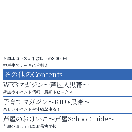
８周年コースが半額以下の8,000円！
神戸牛ステーキに舌鼓♪
その他のContents
WEBマガジン～芦屋人黒帯～
新店やイベント情報、最新トピックス
子育てマガジン～KID's黒帯～
楽しいイベントや体験記事も！
芦屋のおけいこ～芦屋SchoolGuide～
芦屋のおしゃれなお稽古情報