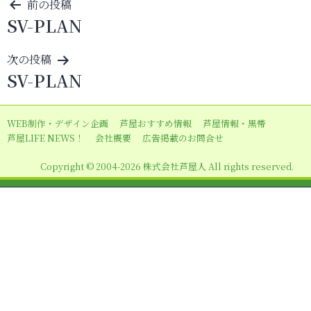
投
前の投稿
SV-PLAN
稿
ナ
次の投稿
ビ
SV-PLAN
ゲ
ー
WEB制作・デザイン企画
芦屋おすすめ情報
芦屋情報・黒帯
シ
芦屋LIFE NEWS！
会社概要
広告掲載のお問合せ
ョ
Copyright © 2004-2026 株式会社芦屋人 All rights reserved.
ン