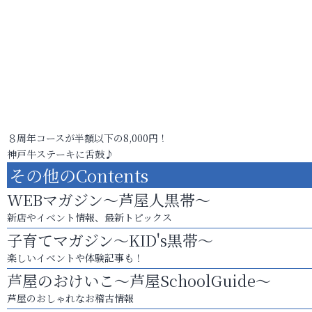
８周年コースが半額以下の8,000円！
神戸牛ステーキに舌鼓♪
その他のContents
WEBマガジン～芦屋人黒帯～
新店やイベント情報、最新トピックス
子育てマガジン～KID's黒帯～
楽しいイベントや体験記事も！
芦屋のおけいこ～芦屋SchoolGuide～
芦屋のおしゃれなお稽古情報