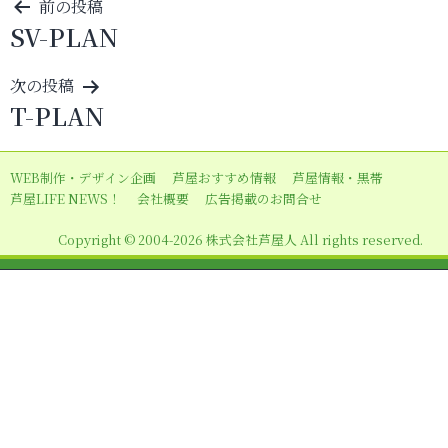
投
前の投稿
SV-PLAN
稿
ナ
次の投稿
ビ
T-PLAN
ゲ
ー
WEB制作・デザイン企画
芦屋おすすめ情報
芦屋情報・黒帯
シ
芦屋LIFE NEWS！
会社概要
広告掲載のお問合せ
ョ
Copyright © 2004-2026 株式会社芦屋人 All rights reserved.
ン