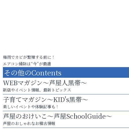
梅雨でカビが繁殖する前に！
エアコン掃除は“今”が最適
その他のContents
WEBマガジン～芦屋人黒帯～
新店やイベント情報、最新トピックス
子育てマガジン～KID's黒帯～
楽しいイベントや体験記事も！
芦屋のおけいこ～芦屋SchoolGuide～
芦屋のおしゃれなお稽古情報