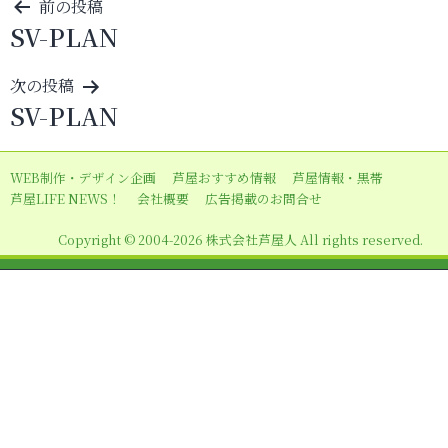
投
前の投稿
SV-PLAN
稿
ナ
次の投稿
ビ
SV-PLAN
ゲ
ー
WEB制作・デザイン企画
芦屋おすすめ情報
芦屋情報・黒帯
シ
芦屋LIFE NEWS！
会社概要
広告掲載のお問合せ
ョ
Copyright © 2004-2026 株式会社芦屋人 All rights reserved.
ン