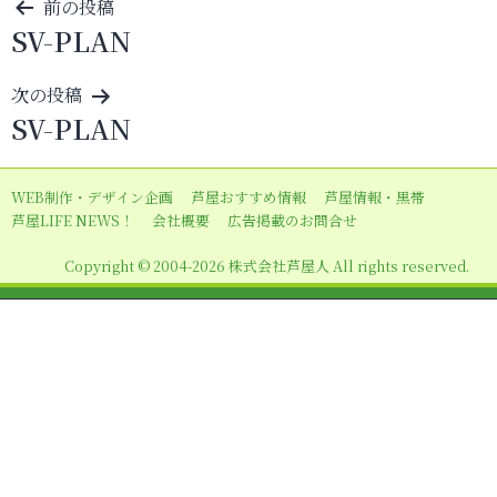
投
前の投稿
SV-PLAN
稿
ナ
次の投稿
ビ
SV-PLAN
ゲ
ー
WEB制作・デザイン企画
芦屋おすすめ情報
芦屋情報・黒帯
シ
芦屋LIFE NEWS！
会社概要
広告掲載のお問合せ
ョ
Copyright © 2004-2026 株式会社芦屋人 All rights reserved.
ン