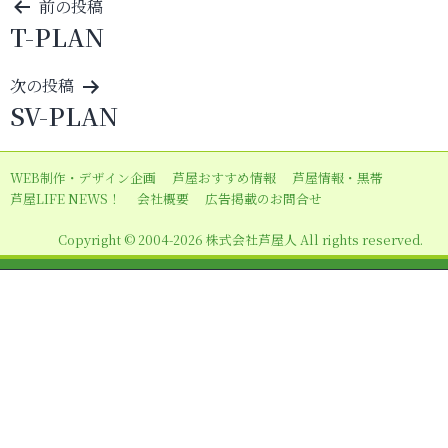
投
前の投稿
T-PLAN
稿
ナ
次の投稿
ビ
SV-PLAN
ゲ
ー
WEB制作・デザイン企画
芦屋おすすめ情報
芦屋情報・黒帯
シ
芦屋LIFE NEWS！
会社概要
広告掲載のお問合せ
ョ
Copyright © 2004-2026 株式会社芦屋人 All rights reserved.
ン