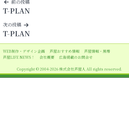
投
前の投稿
T-PLAN
稿
ナ
次の投稿
ビ
T-PLAN
ゲ
ー
WEB制作・デザイン企画
芦屋おすすめ情報
芦屋情報・黒帯
シ
芦屋LIFE NEWS！
会社概要
広告掲載のお問合せ
ョ
Copyright © 2004-2026 株式会社芦屋人 All rights reserved.
ン