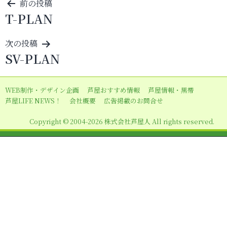
投
前の投稿
T-PLAN
稿
ナ
次の投稿
ビ
SV-PLAN
ゲ
ー
WEB制作・デザイン企画
芦屋おすすめ情報
芦屋情報・黒帯
シ
芦屋LIFE NEWS！
会社概要
広告掲載のお問合せ
ョ
Copyright © 2004-2026 株式会社芦屋人 All rights reserved.
ン