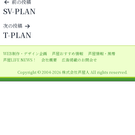
投
前の投稿
SV-PLAN
稿
ナ
次の投稿
ビ
T-PLAN
ゲ
ー
WEB制作・デザイン企画
芦屋おすすめ情報
芦屋情報・黒帯
シ
芦屋LIFE NEWS！
会社概要
広告掲載のお問合せ
ョ
Copyright © 2004-2026 株式会社芦屋人 All rights reserved.
ン