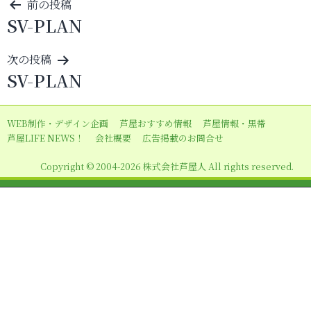
投
前の投稿
SV-PLAN
稿
ナ
次の投稿
ビ
SV-PLAN
ゲ
ー
WEB制作・デザイン企画
芦屋おすすめ情報
芦屋情報・黒帯
シ
芦屋LIFE NEWS！
会社概要
広告掲載のお問合せ
ョ
Copyright © 2004-2026 株式会社芦屋人 All rights reserved.
ン