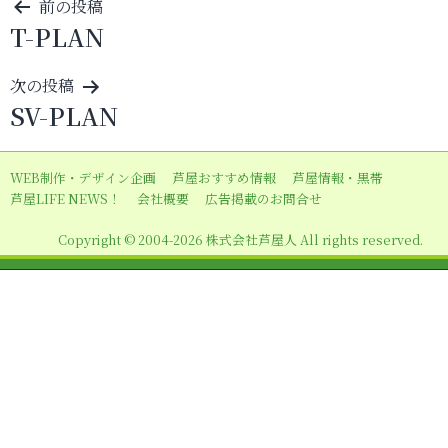
投
前の投稿
T-PLAN
稿
ナ
次の投稿
ビ
SV-PLAN
ゲ
ー
WEB制作・デザイン企画
芦屋おすすめ情報
芦屋情報・黒帯
シ
芦屋LIFE NEWS！
会社概要
広告掲載のお問合せ
ョ
Copyright © 2004-2026 株式会社芦屋人 All rights reserved.
ン