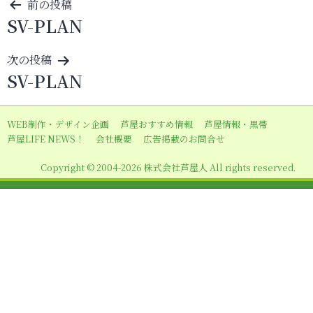
投
前の投稿
SV-PLAN
稿
ナ
次の投稿
ビ
SV-PLAN
ゲ
ー
WEB制作・デザイン企画
芦屋おすすめ情報
芦屋情報・黒帯
シ
芦屋LIFE NEWS！
会社概要
広告掲載のお問合せ
ョ
Copyright © 2004-2026 株式会社芦屋人 All rights reserved.
ン