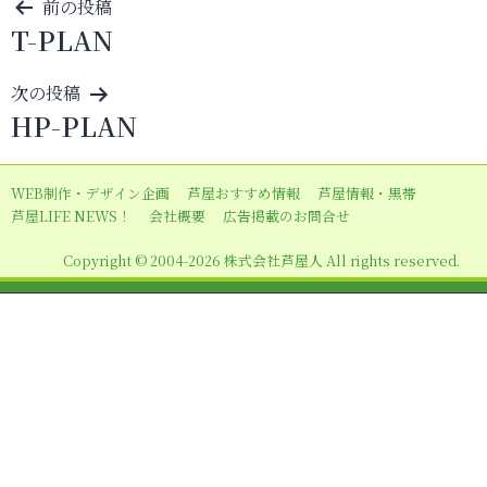
投
前の投稿
T-PLAN
稿
ナ
次の投稿
ビ
HP-PLAN
ゲ
ー
WEB制作・デザイン企画
芦屋おすすめ情報
芦屋情報・黒帯
シ
芦屋LIFE NEWS！
会社概要
広告掲載のお問合せ
ョ
Copyright © 2004-2026 株式会社芦屋人 All rights reserved.
ン