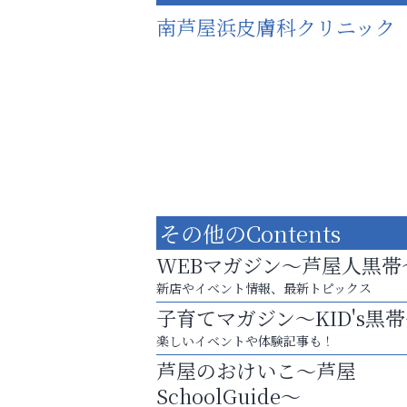
南芦屋浜皮膚科クリニック
その他のContents
WEBマガジン～芦屋人黒帯
新店やイベント情報、最新トピックス
子育てマガジン～KID's黒
お子さまにも大人にも、優しく寄り添う
楽しいイベントや体験記事も！
OTTO南芦屋浜皮膚科クリニック、開院！
芦屋のおけいこ～芦屋
Y-SPIRAL（ワイスパイラ
SchoolGuide～