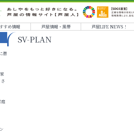
すすめ情報
芦屋情報・黒帯
芦屋LIFE NEWS！
SV-PLAN
に潜
各家
りさ
家庭
ン