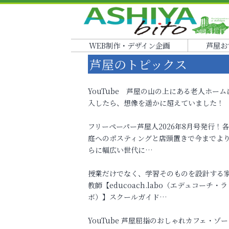
WEB制作・デザイン企画
芦屋お
芦屋のトピックス
YouTube 芦屋の山の上にある老人ホーム
入したら、想像を遥かに超えていました！
フリーペーパー芦屋人2026年8月号発行！
庭へのポスティングと店頭置きで今までよ
らに幅広い世代に…
授業だけでなく、学習そのものを設計する
教師【educoach.labo（エデュコーチ・ラ
ボ）】スクールガイド…
YouTube 芦屋屈指のおしゃれカフェ・ゾー