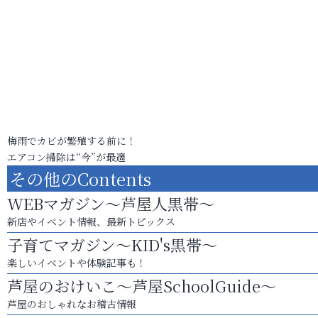
梅雨でカビが繁殖する前に！
エアコン掃除は“今”が最適
その他のContents
WEBマガジン～芦屋人黒帯～
新店やイベント情報、最新トピックス
子育てマガジン～KID's黒帯～
楽しいイベントや体験記事も！
芦屋のおけいこ～芦屋SchoolGuide～
芦屋のおしゃれなお稽古情報