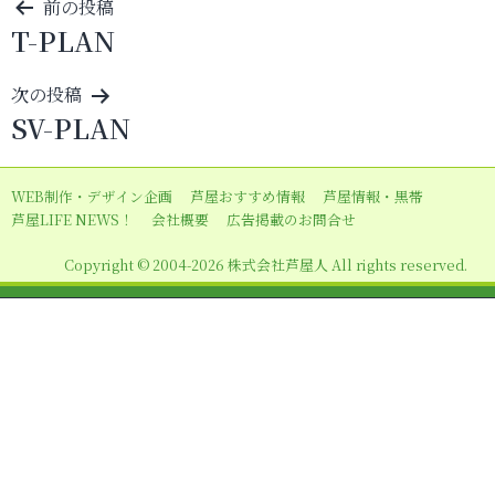
投
前の投稿
T-PLAN
稿
ナ
次の投稿
ビ
SV-PLAN
ゲ
ー
WEB制作・デザイン企画
芦屋おすすめ情報
芦屋情報・黒帯
シ
芦屋LIFE NEWS！
会社概要
広告掲載のお問合せ
ョ
Copyright © 2004-2026 株式会社芦屋人 All rights reserved.
ン