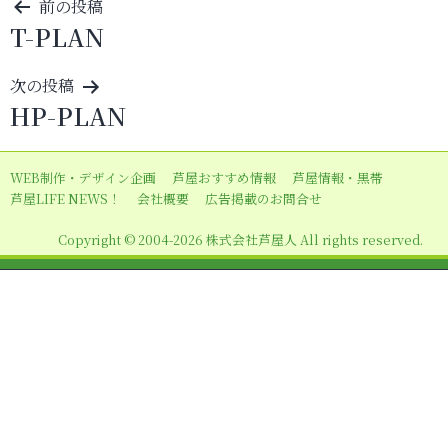
投
前の投稿
T-PLAN
稿
ナ
次の投稿
ビ
HP-PLAN
ゲ
ー
WEB制作・デザイン企画
芦屋おすすめ情報
芦屋情報・黒帯
シ
芦屋LIFE NEWS！
会社概要
広告掲載のお問合せ
ョ
Copyright © 2004-2026 株式会社芦屋人 All rights reserved.
ン