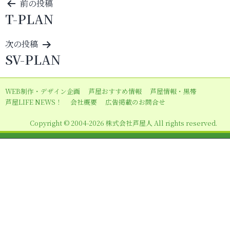
投
前の投稿
T-PLAN
稿
ナ
次の投稿
ビ
SV-PLAN
ゲ
ー
WEB制作・デザイン企画
芦屋おすすめ情報
芦屋情報・黒帯
シ
芦屋LIFE NEWS！
会社概要
広告掲載のお問合せ
ョ
Copyright © 2004-2026 株式会社芦屋人 All rights reserved.
ン