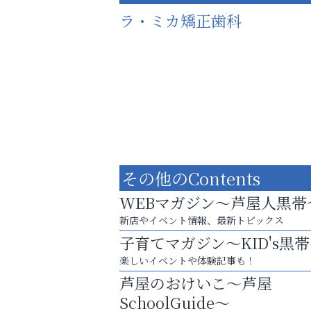
ラ・ミカ矯正歯科
その他のContents
WEBマガジン～芦屋人黒帯
新店やイベント情報、最新トピックス
子育てマガジン～KID's黒
お一人おひとりに合う治療をご提案
楽しいイベントや体験記事も！
口元から始まる、自分らしい毎日を
芦屋のおけいこ～芦屋
Y-SPIRAL（ワイスパイラ
SchoolGuide～