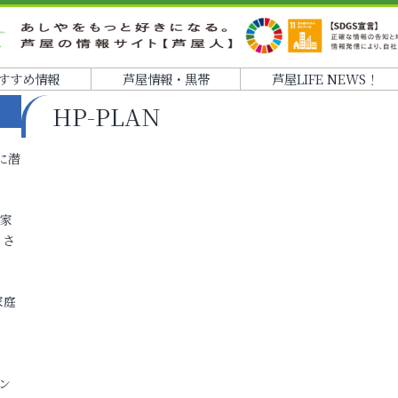
すすめ情報
芦屋情報・黒帯
芦屋LIFE NEWS！
HP-PLAN
に潜
各家
りさ
家庭
ン