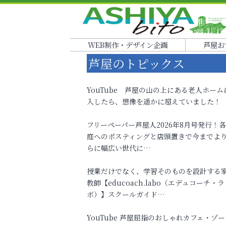
WEB制作・デザイン企画
芦屋お
芦屋のトピックス
YouTube 芦屋の山の上にある老人ホーム
入したら、想像を遥かに超えていました！
フリーペーパー芦屋人2026年8月号発行！
庭へのポスティングと店頭置きで今までよ
らに幅広い世代に…
授業だけでなく、学習そのものを設計する
教師【educoach.labo（エデュコーチ・ラ
ボ）】スクールガイド…
YouTube 芦屋屈指のおしゃれカフェ・ゾー