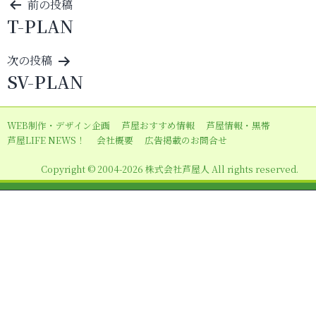
投
前の投稿
T-PLAN
稿
ナ
次の投稿
ビ
SV-PLAN
ゲ
ー
WEB制作・デザイン企画
芦屋おすすめ情報
芦屋情報・黒帯
シ
芦屋LIFE NEWS！
会社概要
広告掲載のお問合せ
ョ
Copyright © 2004-2026 株式会社芦屋人 All rights reserved.
ン