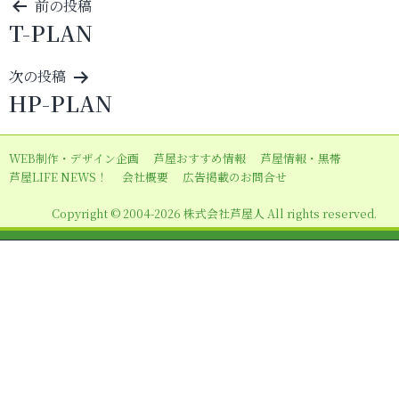
投
前の投稿
T-PLAN
稿
ナ
次の投稿
ビ
HP-PLAN
ゲ
ー
WEB制作・デザイン企画
芦屋おすすめ情報
芦屋情報・黒帯
シ
芦屋LIFE NEWS！
会社概要
広告掲載のお問合せ
ョ
Copyright © 2004-2026 株式会社芦屋人 All rights reserved.
ン